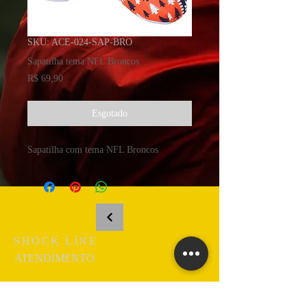
SKU: ACE-024-SAP-BRO
Sapatilha tema NFL Broncos
Preço
R$ 69,90
Esgotado
Sapatilha com tema NFL Broncos
SHOCK LINE
ATENDIMENTO
Termos e Condições >
Política de Troca/Devolução >