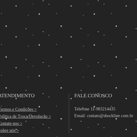
ATENDIMENTO
FALE CONOSCO
Telefone 11-983214435
Termos e Condições >
Email:
contato@shockline.com.br
olítica de Troca/Devolução >
Contate-nos >
Sobre nós >