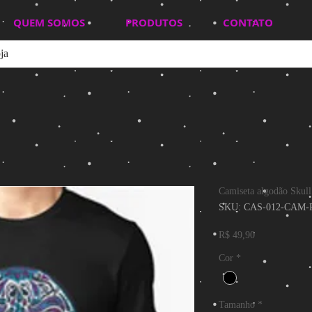
QUEM SOMOS
PRODUTOS
CONTATO
Camiseta algodão Skull
SKU: CAS-012-CAM-
Preço
R$ 49,90
Cor
*
Tamanho
*