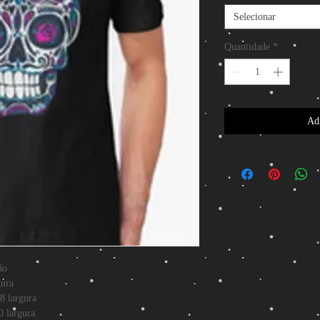
Selecionar
Quantidade
*
Adi
ão
gura
rgura
rgura