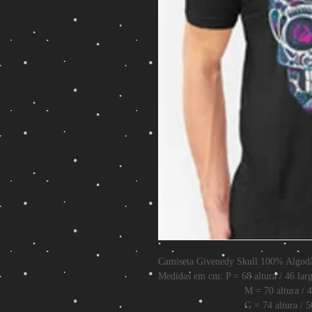
Camiseta Givenedy Skull 100% Algod
Medidas em cm: P = 68 altura / 46 lar
M = 70 altura / 48 la
G = 74 altura / 50 la