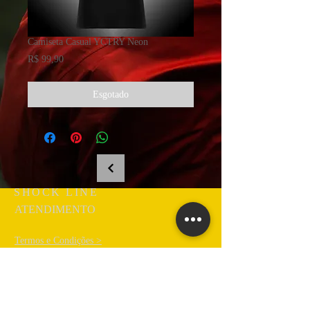
Camiseta Casual YCTRY Neon
Preço
R$ 99,90
Esgotado
SHOCK LINE
ATENDIMENTO
Termos e Condições >
Política de Troca/Devolução >
Contate-nos >
Sobre nós >
FALE CONOSCO