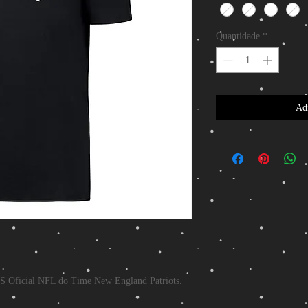
Quantidade
*
Adi
S Oficial NFL do Time New England Patriots.