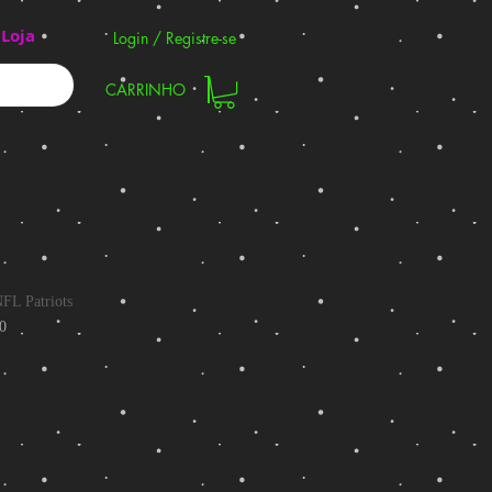
Loja
Login / Registre-se
CARRINHO
FL Patriots
0
reço
romocional