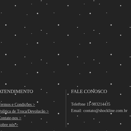
ATENDIMENTO
FALE CONOSCO
Telefone 11-983214435
Termos e Condições >
Email:
contato@shockline.com.br
olítica de Troca/Devolução >
Contate-nos >
Sobre nós >