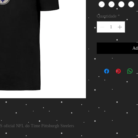
Quantidade
*
Adi
 oficial NFL do Time Pittsburgh Steelers