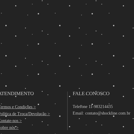
ATENDIMENTO
FALE CONOSCO
Telefone 11-983214435
Termos e Condições >
Email:
contato@shockline.com.br
olítica de Troca/Devolução >
Contate-nos >
Sobre nós >