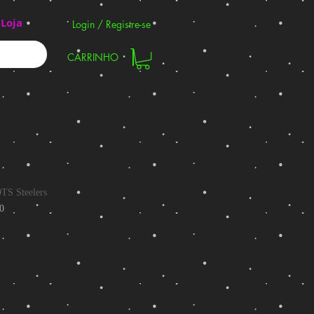
Loja
Login / Registre-se
CARRINHO
TS Steelers
0
reço
romocional